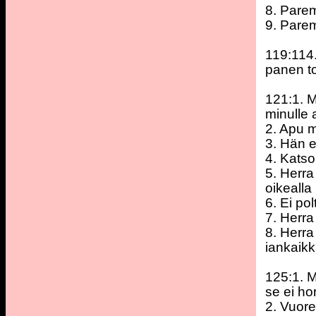
8. Parem
9. Parem
119:114.
panen to
121:1. M
minulle
2. Apu m
3. Hän ei
4. Katso
5. Herra
oikealla 
6. Ei po
7. Herra
8. Herra
iankaikk
125:1. M
se ei ho
2. Vuore