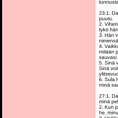
tunnust
23:1. Da
puutu.
2. Viheri
tykö hän
3. Hän v
nimensä
4. Vaikk
mitään p
sauvasi 
5. Sinä 
Sinä voi
ylitsevu
6. Sula 
minä sa
27:1. Da
minä pel
2. Kun p
he, minu