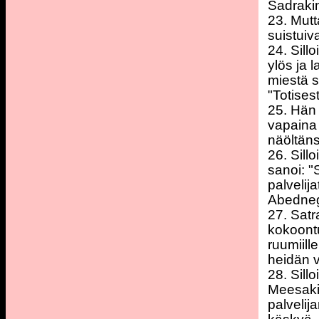
Sadraki
23. Mut
suistuiva
24. Sill
ylös ja 
miestä s
"Totises
25. Hän 
vapaina 
näöltäns
26. Sill
sanoi: 
palvelij
Abednego
27. Satr
kokoontu
ruumiill
heidän v
28. Sill
Meesakin
palvelij