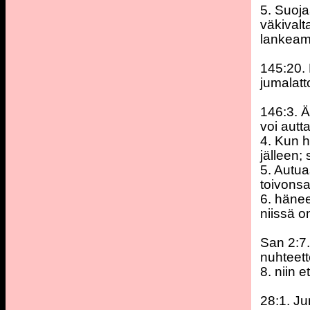
5. Suoja
väkivalt
lankeam
145:20. 
jumalat
146:3. Ä
voi autt
4. Kun 
jälleen;
5. Autu
toivons
6. hänee
niissä o
San 2:7. 
nuhteett
8. niin 
28:1. Ju