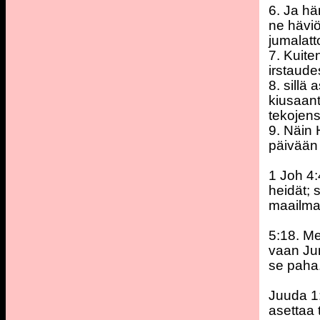
6. Ja hä
ne häviö
jumalatt
7. Kuite
irstaude
8. sill
kiusaan
tekojens
9. Näin 
päivään 
1 Joh 4:
heidät; 
maailma
5:18. Me
vaan Jum
se paha
Juuda 1:
asettaa 