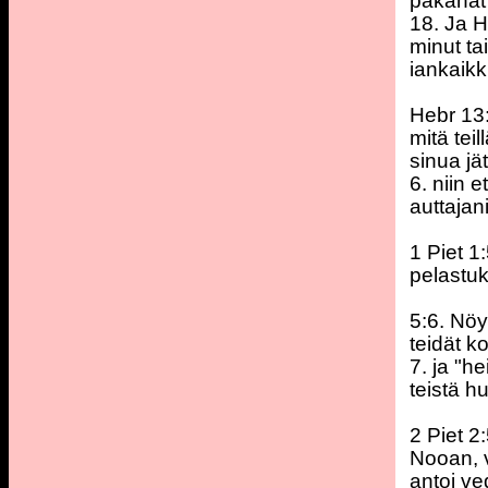
pakanat 
18. Ja H
minut ta
iankaikk
Hebr 13:
mitä tei
sinua jät
6. niin 
auttajan
1 Piet 1
pelastuk
5:6. Nöy
teidät ko
7. ja "h
teistä h
2 Piet 2
Nooan, 
antoi v