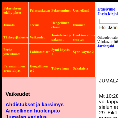
Pelastuksen
Etusivulle
Pelastuskutsu
Pelastuminen
Uusi elämä
edellytykset
Jarin kirjo
Hengellinen
Jumala
Jeesus
Ihminen
elämä
Juutalaiset ja
Henkimaailma
Tärkeysjärjestys
Vaikeudet
Oikeudet valo
pakanat
eksytys
Valokuvan lä
Jordanjoki
Perhe
Synti käytös
Lähimmäiset
Synti käytös 2
yhteiskunta
1
Parantuminen
Hengellinen
Tulevaisuus
Sekalaista
armolahjat
työ
JUMAL
Vaikeudet
Mt 10:28
voi tapp
Ahdistukset ja kärsimys
sielun e
Aineellinen huolenpito
29. Eikö
Jumalan varjelus