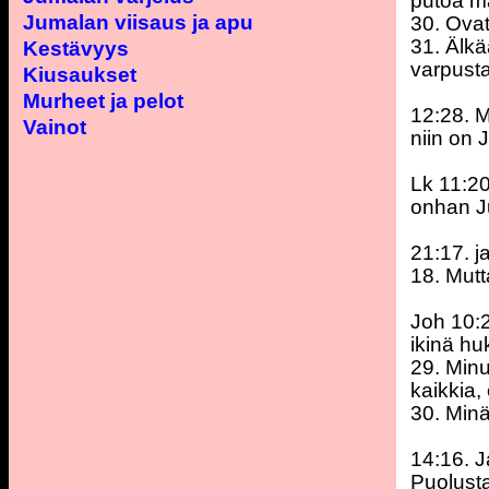
putoa ma
Jumalan viisaus ja apu
30. Ovat
31. Älkä
Kestävyys
varpusta
Kiusaukset
Murheet ja pelot
12:28. M
Vainot
niin on 
Lk 11:20
onhan Ju
21:17. j
18. Mutt
Joh 10:2
ikinä hu
29. Minu
kaikkia,
30. Minä
14:16. J
Puolust