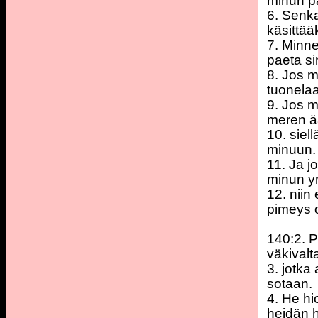
minun pä
6. Senka
käsittää
7. Minne
paeta s
8. Jos m
tuonelaan
9. Jos m
meren ää
10. siell
minuun.
11. Ja j
minun ym
12. niin
pimeys o
140:2. P
väkivalta
3. jotka
sotaan.
4. He h
heidän h