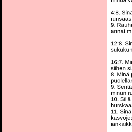
minua v
4:8. Sin
runsaasta
9. Rauha
annat m
12:8. Sin
sukukun
16:7. Mi
siihen s
8. Minä 
puolella
9. Sentä
minun ru
10. Sill
hurskaa
11. Sinä
kasvoje
iankaikk