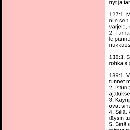
nyt ja ia
127:1. M
niin sen
varjele, 
2. Turha
leipänne
nukkues
138:3. S
rohkaisi
139:1. V
tunnet m
2. Istun
ajatuks
3. Käynp
ovat sinu
4. Sillä,
täysin t
5. Sinä 