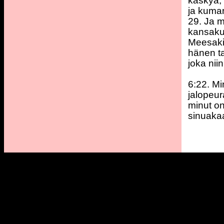
käskyä, 
ja kuma
29. Ja m
kansakun
Meesaki
hänen ta
joka nii
6:22. Mi
jalopeur
minut o
sinuakaa