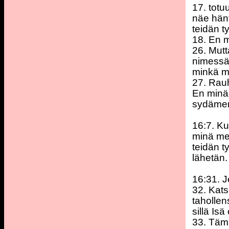
17. totu
näe hänt
teidän t
18. En m
26. Mutt
nimessän
minkä mi
27. Rauh
En minä 
sydämen
16:7. Ku
minä men
teidän t
lähetän.
16:31. J
32. Katso
tahollen
sillä Is
33. Tämä