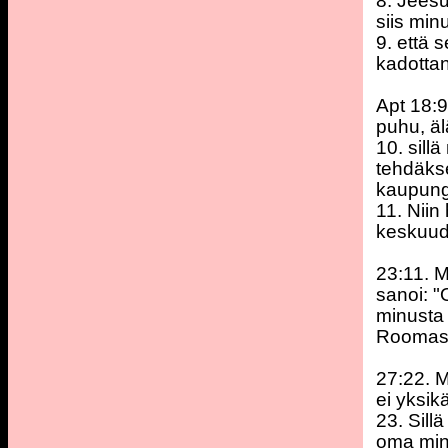
8. Jeesu
siis min
9. että 
kadottan
Apt 18:9
puhu, äl
10. sill
tehdäkse
kaupung
11. Niin
keskuud
23:11. M
sanoi: "O
minusta 
Roomas
27:22. M
ei yksik
23. Sill
oma minä