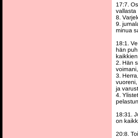
17:7. Os
vallasta
8. Varje
9. jumala
minua sa
18:1. Ve
hän puhu
kaikkien
2. Hän 
voimani
3. Herra
vuoreni,
ja varus
4. Ylist
pelastun
18:31. J
on kaikk
20:8. To