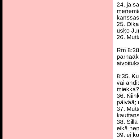
24. ja s
menemän;
kanssasi
25. Olka
usko Jum
26. Mutt
Rm 8:28.
parhaaks
aivoitu
8:35. Ku
vai ahdi
miekka
36. Niin
päivää; 
37. Mut
kauttans
38. Sill
eikä hen
39. ei k