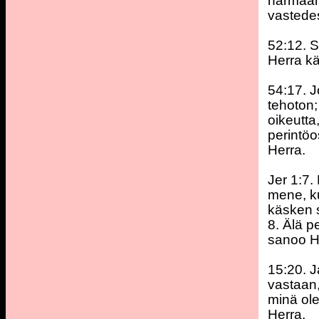
harmaan
vastede
52:12. Si
Herra kä
54:17. J
tehoton;
oikeutta
perintö
Herra.
Jer 1:7.
mene, ku
käsken 
8. Älä p
sanoo H
15:20. J
vastaan,
minä ole
Herra.