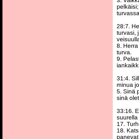
3. Vaikk
pelkäisi
turvassa
28:7. H
turvasi,
veisuull
8. Herra
turva.
9. Pelas
iankaikk
31:4. Sil
minua jo
5. Sinä 
sinä ole
33:16. E
suurella
17. Turh
18. Kats
panevat