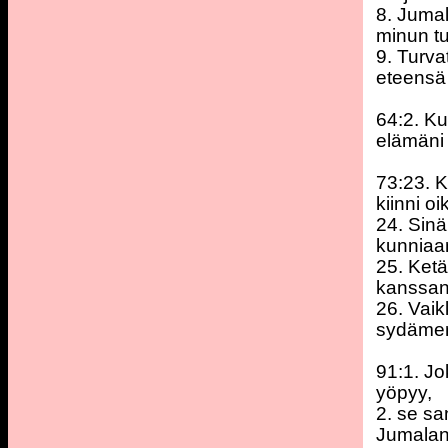
8. Jumal
minun t
9. Turv
eteensä
64:2. Ku
elämäni 
73:23. K
kiinni o
24. Sinä
kunniaa
25. Ketä
kanssani
26. Vaik
sydämeni
91:1. Jo
yöpyy,
2. se sa
Jumalani