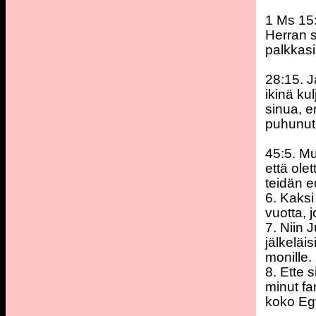
1 Ms 15:
Herran s
palkkasi
28:15. J
ikinä ku
sinua, e
puhunut
45:5. Mu
että ole
teidän e
6. Kaksi
vuotta, 
7. Niin 
jälkeläi
monille.
8. Ette 
minut fa
koko Egy