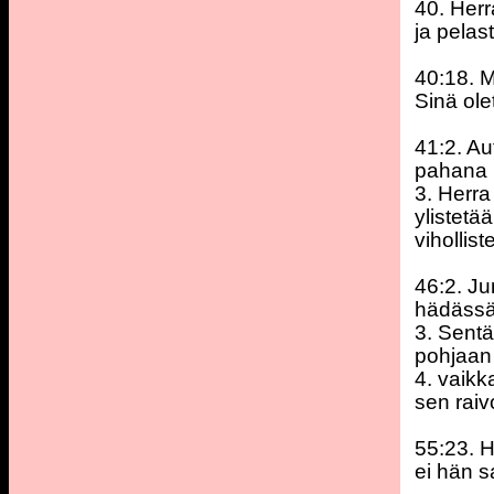
40. Herr
ja pelas
40:18. M
Sinä ole
41:2. Au
pahana 
3. Herra
ylistetä
vihollist
46:2. J
hädässä
3. Sent
pohjaan 
4. vaikk
sen raiv
55:23. 
ei hän s