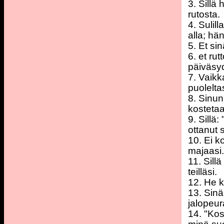
3. Sillä
rutosta.
4. Sulil
alla; hä
5. Et si
6. et ru
päiväsy
7. Vaikk
puolelta
8. Sinun
kostetaa
9. Sillä
ottanut 
10. Ei k
majaasi
11. Sill
teilläsi.
12. He k
13. Sinä
jalopeur
14. "Kos