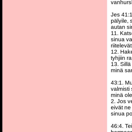
vanhursk
Jes 41:1
pälyile,
autan si
11. Kats
sinua va
riitelevät
12. Hake
tyhjiin 
13. Sill
minä san
43:1. Mu
valmisti 
minä ole
2. Jos ve
eivät ne
sinua po
46:4. T