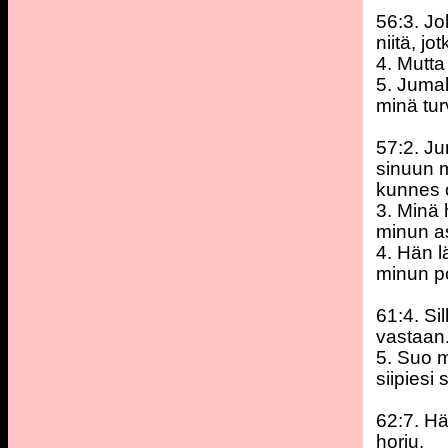
56:3. Jo
niitä, j
4. Mutta
5. Juma
minä tur
57:2. Ju
sinuun m
kunnes 
3. Minä 
minun a
4. Hän l
minun po
61:4. Si
vastaan
5. Suo m
siipiesi
62:7. Hä
horju.