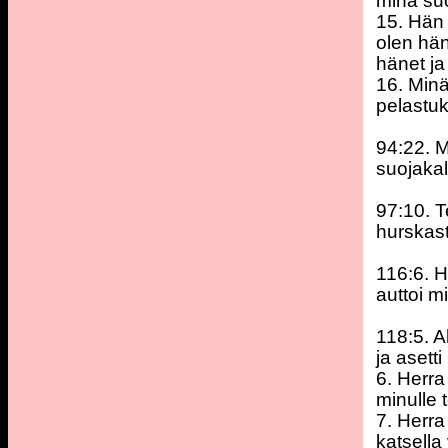
minä su
15. Hän
olen hä
hänet ja
16. Minä
pelastu
94:22. M
suojakall
97:10. T
hurskast
116:6. H
auttoi m
118:5. A
ja asett
6. Herra
minulle
7. Herra
katsella