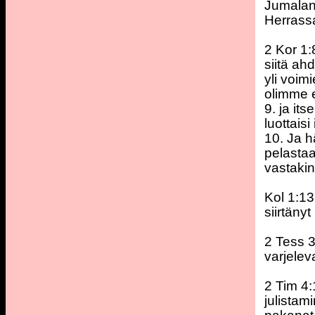
Jumalan
Herras
2 Kor 1:
siitä ah
yli voim
olimme 
9. ja i
luottais
10. Ja h
pelasta
vastakin
Kol 1:13
siirtäny
2 Tess 3
varjelev
2 Tim 4:
julistam