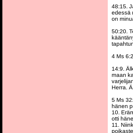
48:15. J
edessä m
on minu
50:20. T
kääntäny
tapahtun
4 Ms 6:2
14:9. Äl
maan kan
varjelij
Herra. Ä
5 Ms 32
hänen p
10. Eräm
otti hän
11. Niin
poikaste