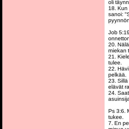
oli täyn
18. Kun v
sanoi: "
pyynnö
Job 5:19
onnetto
20. Näl
miekan t
21. Kiel
tulee.
22. Hävi
pelkää.
23. Sill
elävät r
24. Saat
asuinsij
Ps 3:6. 
tukee.
7. En pe