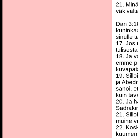
21. Minä
väkivalt
Dan 3:1
kuninkaa
sinulle
17. Jos 
tulisest
18. Ja v
emme pa
kuvapats
19. Sill
ja Abed
sanoi, 
kuin tava
20. Ja 
Sadrakin
21. Sill
muine va
22. Kosk
kuumenne