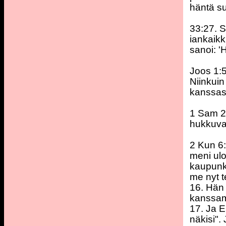
häntä su
33:27. S
iankaikki
sanoi: 'H
Joos 1:5
Niinkuin
kanssasi
1 Sam 2:
hukkuvat
2 Kun 6:
meni ulo
kaupunki
me nyt 
16. Hän 
kanssam
17. Ja E
näkisi".