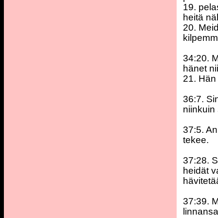
19. pel
heitä nä
20. Mei
kilpemm
34:20. 
hänet nii
21. Hän 
36:7. Si
niinkuin
37:5. An
tekee.
37:28. S
heidät v
hävitetä
37:39. M
linnans