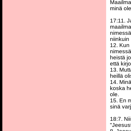
Maailmas
minä ole
17:11. 
maailmas
nimessäs
niinkuin
12. Kun 
nimessäs
heistä j
että kirj
13. Mutt
heillä o
14. Minä
koska h
ole.
15. En m
sinä var
18:7. Ni
"Jeesust