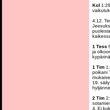
Kol
1:29
vaikutuk
4:12. Te
Jeesukse
puolesta
kaikess
1 Tess
ja olko
kypärin
1 Tim
1:
poikani 
mukaisest
19. säil
hyljänne
2 Tim
2:
sotamie
4. Ei ku