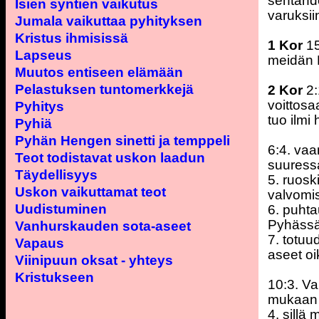
sentähd
Isien syntien vaikutus
varuksii
Jumala vaikuttaa pyhityksen
Kristus ihmisissä
1 Kor
15
Lapseus
meidän 
Muutos entiseen elämään
Pelastuksen tuntomerkkejä
2 Kor
2:
voittos
Pyhitys
tuo ilmi
Pyhiä
Pyhän Hengen sinetti ja temppeli
6:4. vaa
Teot todistavat uskon laadun
suuressa
Täydellisyys
5. ruosk
Uskon vaikuttamat teot
valvomis
Uudistuminen
6. puhta
Pyhässä
Vanhurskauden sota-aseet
7. totu
Vapaus
aseet o
Viinipuun oksat - yhteys
Kristukseen
10:3. V
mukaan 
4. sillä