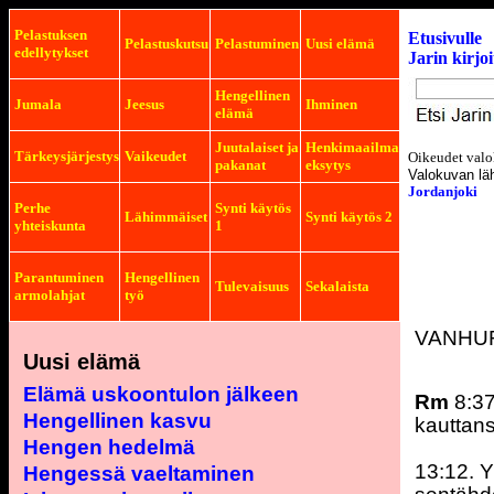
Pelastuksen
Etusivulle
Pelastuskutsu
Pelastuminen
Uusi elämä
edellytykset
Jarin kirjo
Hengellinen
Jumala
Jeesus
Ihminen
elämä
Juutalaiset ja
Henkimaailma
Tärkeysjärjestys
Vaikeudet
Oikeudet valo
pakanat
eksytys
Valokuvan lä
Jordanjoki
Perhe
Synti käytös
Lähimmäiset
Synti käytös 2
yhteiskunta
1
Parantuminen
Hengellinen
Tulevaisuus
Sekalaista
armolahjat
työ
VANHU
Uusi elämä
Elämä uskoontulon jälkeen
Rm
8:37
Hengellinen kasvu
kauttans
Hengen hedelmä
13:12. Y
Hengessä vaeltaminen