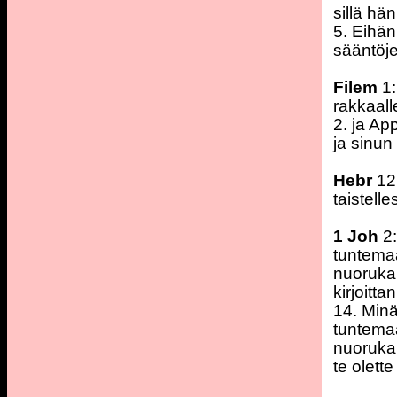
sillä hän
5. Eihän
sääntöje
Filem
1:
rakkaall
2. ja Ap
ja sinun
Hebr
12:
taistell
1 Joh
2:
tuntemaa
nuorukai
kirjoitta
14. Minä 
tuntemaa
nuorukai
te olett