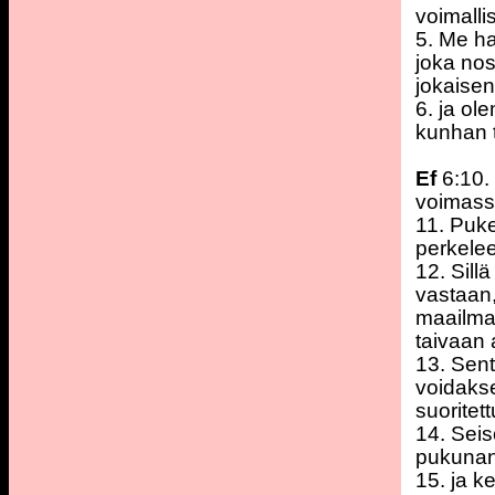
voimall
5. Me h
joka no
jokaisen
6. ja ol
kunhan te
Ef
6:10.
voimass
11. Puk
perkelee
12. Sillä
vastaan,
maailma
taivaan 
13. Sen
voidaks
suoritet
14. Seis
pukunan
15. ja k