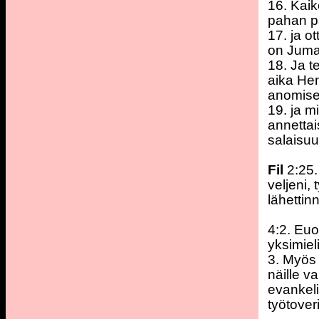
16. Kaik
pahan pa
17. ja o
on Juma
18. Ja t
aika Hen
anomise
19. ja m
annettai
salaisuu
Fil
2:25.
veljeni,
lähettin
4:2. Eu
yksimiel
3. Myös
näille v
evankel
työtover