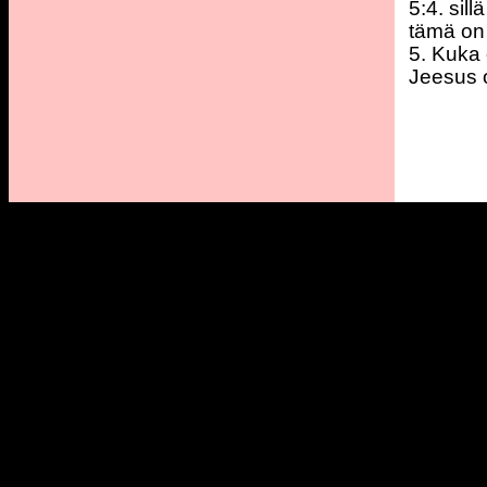
5:4. sil
tämä on
5. Kuka 
Jeesus 