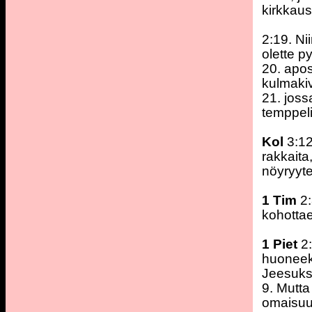
kirkkau
2:19. Ni
olette p
20. apos
kulmakiv
21. joss
temppeli
Kol
3:12
rakkaita
nöyryyte
1 Tim
2:
kohottae
1 Piet
2:
huoneeks
Jeesukse
9. Mutta
omaisuus