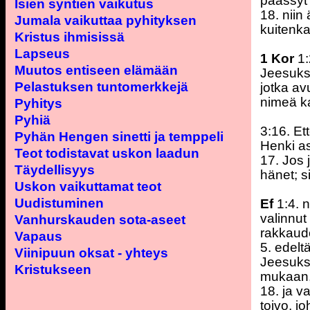
päässyt 
Isien syntien vaikutus
18. niin 
Jumala vaikuttaa pyhityksen
kuitenka
Kristus ihmisissä
Lapseus
1 Kor
1:
Muutos entiseen elämään
Jeesukse
Pelastuksen tuntomerkkejä
jotka a
nimeä ka
Pyhitys
Pyhiä
3:16. Et
Pyhän Hengen sinetti ja temppeli
Henki a
Teot todistavat uskon laadun
17. Jos
Täydellisyys
hänet; s
Uskon vaikuttamat teot
Uudistuminen
Ef
1:4. 
valinnu
Vanhurskauden sota-aseet
rakkaud
Vapaus
5. edel
Viinipuun oksat - yhteys
Jeesuks
Kristukseen
mukaan
18. ja v
toivo, j