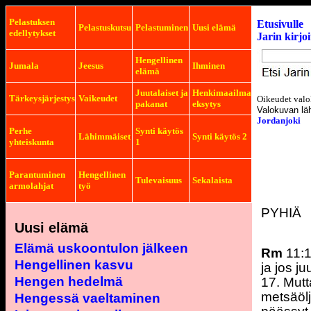
Pelastuksen
Etusivulle
Pelastuskutsu
Pelastuminen
Uusi elämä
edellytykset
Jarin kirjo
Hengellinen
Jumala
Jeesus
Ihminen
elämä
Juutalaiset ja
Henkimaailma
Tärkeysjärjestys
Vaikeudet
Oikeudet valo
pakanat
eksytys
Valokuvan lä
Jordanjoki
Perhe
Synti käytös
Lähimmäiset
Synti käytös 2
yhteiskunta
1
Parantuminen
Hengellinen
Tulevaisuus
Sekalaista
armolahjat
työ
PYHIÄ
Uusi elämä
Elämä uskoontulon jälkeen
Rm
11:1
Hengellinen kasvu
ja jos j
Hengen hedelmä
17. Mutt
metsäölj
Hengessä vaeltaminen