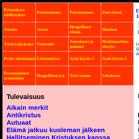
Pelastuksen
E
Pelastuskutsu
Pelastuminen
Uusi elämä
edellytykset
J
Hengellinen
Jumala
Jeesus
Ihminen
elämä
Juutalaiset ja
Henkimaailma
Tärkeysjärjestys
Vaikeudet
O
pakanat
eksytys
V
J
Perhe yhteiskunta
Lähimmäiset
Synti käytös 1
Synti käytös 2
Parantuminen
Hengellinen työ
Tulevaisuus
Sekalaista
armolahjat
Tulevaisuus
Aikain merkit
Antikristus
Autuaat
Elämä jatkuu kuoleman jälkeen
Hallitseminen Kristuksen kanssa