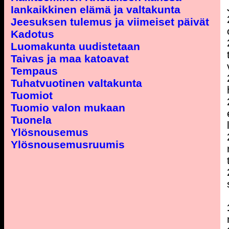
Iankaikkinen elämä ja valtakunta
Jeesuksen tulemus ja viimeiset päivät
Kadotus
Luomakunta uudistetaan
Taivas ja maa katoavat
Tempaus
Tuhatvuotinen valtakunta
Tuomiot
Tuomio valon mukaan
Tuonela
Ylösnousemus
Ylösnousemusruumis