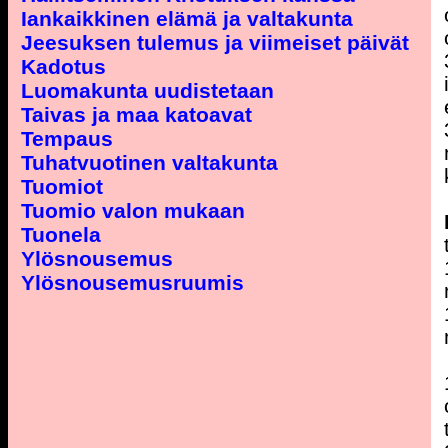
Iankaikkinen elämä ja valtakunta
Jeesuksen tulemus ja viimeiset päivät
Kadotus
Luomakunta uudistetaan
Taivas ja maa katoavat
Tempaus
Tuhatvuotinen valtakunta
Tuomiot
Tuomio valon mukaan
Tuonela
Ylösnousemus
Ylösnousemusruumis