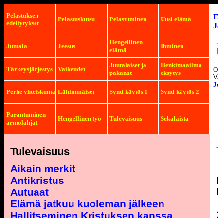
Pelastuksen
E
Pelastuskutsu
Pelastuminen
Uusi elämä
edellytykset
J
Hengellinen
Jumala
Jeesus
Ihminen
elämä
Juutalaiset ja
Henkimaailma
Tärkeysjärjestys
Vaikeudet
O
pakanat
eksytys
V
J
Perhe yhteiskunta
Lähimmäiset
Synti käytös 1
Synti käytös 2
Parantuminen
Hengellinen työ
Tulevaisuus
Sekalaista
armolahjat
Tulevaisuus
Aikain merkit
Antikristus
Autuaat
Elämä jatkuu kuoleman jälkeen
Hallitseminen Kristuksen kanssa