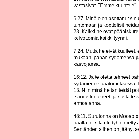
vastasivat: "Emme kuuntele".
6:27. Minä olen asettanut sinu
tuntemaan ja koettelisit heid
28. Kaikki he ovat pääniskureit
kelvottomia kaikki tyynni.
7:24. Mutta he eivät kuulleet
mukaan, pahan sydämensä paa
kasvojansa.
16:12. Ja te olette tehneet pa
sydämenne paatumuksessa, k
13. Niin minä heitän teidät po
isänne tunteneet, ja siellä te s
armoa anna.
48:11. Surutonna on Mooab ol
päällä; ei sitä ole tyhjennetty
Sentähden siihen on jäänyt s