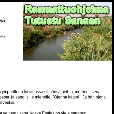
alta
.
n ympärilleen loi vihassa silmänsä heihin, murheellisena
a, ja sanoi sille miehelle: "Ojenna kätesi". Ja hän ojensi,
erveeksi.
t voineet uskoa, koska Esaias on vielä sanonut: