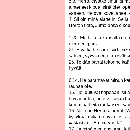
5:3. Herra, eivätkö sinun silmä
tunteneet kipua; sinä olet lope
varteen. He ovat kovettaneet 
4. Silloin minä ajattelin: Sella
Herran tietä, Jumalansa oikeu
5:23. Mutta tällä kansalla on 
menneet pois.
24. Eivätkä he sano sydämes
sateen, syyssateen ja kevätsat
25. Teidän pahat tekonne kään
hyvää.
6:14. He parantavat minun ka
rauhaa ole.
15. He joutuvat häpeään, sillä
hävyntuntoa, he eivät osaa hä
kun minä heitä rankaisen, sa
16. Näin on Herra sanonut: "A
kysykää, mikä on hyvä tie, ja v
vastasivat: "Emme vaella".
17. Ja minä olen asettanut tei