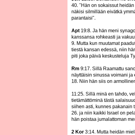
40. "Hän on sokaissut heidän
näkisi silmillään eivätkä ymmä
parantaisi".
Apt
19:8. Ja hän meni synag
kanssansa rohkeasti ja vakuu
9. Mutta kun muutamat paadut
tiestä kansan edessä, niin hän
piti joka päivä keskusteluja 
Rm
9:17. Sillä Raamattu sanoo 
näyttäisin sinussa voimani ja 
18. Niin hän siis on armolline
11:25. Sillä minä en tahdo, vel
tietämättöminä tästä salaisuu
siihen asti, kunnes pakanain tä
26. ja niin kaikki Israel on pel
hän poistaa jumalattoman me
2 Kor
3:14. Mutta heidän miele