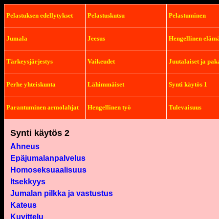
Pelastuksen edellytykset
Pelastuskutsu
Pelastuminen
Jumala
Jeesus
Hengellinen eläm
Tärkeysjärjestys
Vaikeudet
Juutalaiset ja pak
Perhe yhteiskunta
Lähimmäiset
Synti käytös 1
Parantuminen armolahjat
Hengellinen työ
Tulevaisuus
Synti käytös 2
Ahneus
Epäjumalanpalvelus
Homoseksuaalisuus
Itsekkyys
Jumalan pilkka ja vastustus
Kateus
Kuvittelu