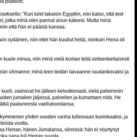
ä paatuisi;
ekselle: "Kun tulet takaisin Egyptiin, niin katso, että teet
t, jotka minä olen pannut sinun käteesi. Mutta minä
in että hän ei päästä kansaa.
aon sydämen, niin ettei hän kuullut heitä, niinkuin Herra oli
n kuule minua, niin minä vielä kuritan teitä seitsenkertaisesti
peän uhmanne; minä teen teidän taivaanne raudankovaksi ja
 kuoli, vaelsivat he jälleen kelvottomasti, vielä pahemmin
uiden jumalien jäljessä, palvellen ja kumartaen niitä. He
vätkä paatuneesta vaelluksestansa.
enkymmenen yhden vuoden vanha tullessaan kuninkaaksi, ja
toista vuotta.
ahaa Herran, hänen Jumalansa, silmissä: hän ei nöyrtynyt
nka sana tuli Herran suusta.