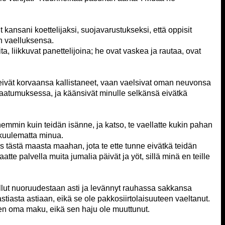
t kansani koettelijaksi, suojavarustukseksi, että oppisit
än vaelluksensa.
a, liikkuvat panettelijoina; he ovat vaskea ja rautaa, ovat
, eivät korvaansa kallistaneet, vaan vaelsivat oman neuvonsa
tumuksessa, ja käänsivät minulle selkänsä eivätkä
hemmin kuin teidän isänne, ja katso, te vaellatte kukin pahan
uulematta minua.
is tästä maasta maahan, jota te ette tunne eivätkä teidän
aatte palvella muita jumalia päivät ja yöt, sillä minä en teille
lut nuoruudestaan asti ja levännyt rauhassa sakkansa
 astiasta astiaan, eikä se ole pakkosiirtolaisuuteen vaeltanut.
en oma maku, eikä sen haju ole muuttunut.