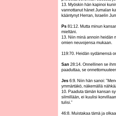
13. Myöskin hän kapinoi kuni
vannottanut hänet Jumalan kau
kääntynyt Herran, Israelin Ju
Ps
81:12. Mutta minun kansani
mieltäni.
13. Niin minä annoin heidän
omien neuvojensa mukaan.
119:70. Heidän sydämensä on tu
San
28:14. Onnellinen se ihm
paaduttaa, se onnettomuutee
Jes
6:9. Niin hän sanoi: "Men
ymmärtäkö, näkemällä nähkää,
10. Paaduta tämän kansan sydä
silmillään, ei kuulisi korvill
tulisi."
46:8. Muistakaa tämä ja olkaa