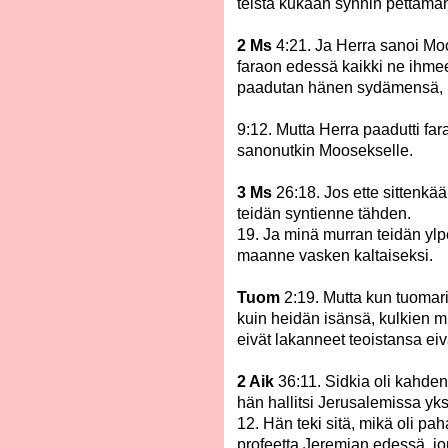
teistä kukaan synnin pettämän
2 Ms
4:21. Ja Herra sanoi Moos
faraon edessä kaikki ne ihmee
paadutan hänen sydämensä, ni
9:12. Mutta Herra paadutti far
sanonutkin Moosekselle.
3 Ms
26:18. Jos ette sittenkää
teidän syntienne tähden.
19. Ja minä murran teidän yl
maanne vasken kaltaiseksi.
Tuom
2:19. Mutta kun tuomari
kuin heidän isänsä, kulkien m
eivät lakanneet teoistansa ei
2 Aik
36:11. Sidkia oli kahd
hän hallitsi Jerusalemissa yksi
12. Hän teki sitä, mikä oli p
profeetta Jeremian edessä, jo