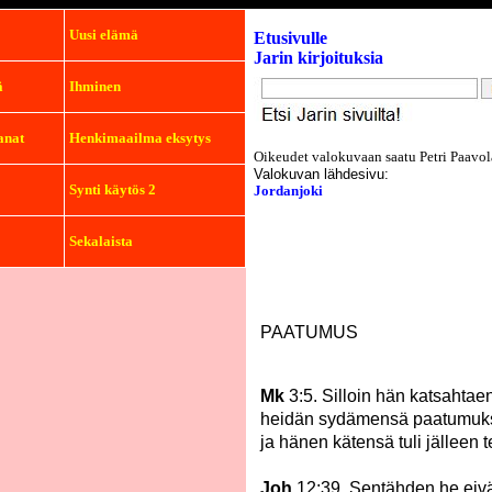
Uusi elämä
Etusivulle
Jarin kirjoituksia
ä
Ihminen
anat
Henkimaailma eksytys
Oikeudet valokuvaan saatu Petri Paavol
Valokuvan lähdesivu:
Synti käytös 2
Jordanjoki
Sekalaista
PAATUMUS
Mk
3:5. Silloin hän katsahtae
heidän sydämensä paatumuksest
ja hänen kätensä tuli jälleen t
Joh
12:39. Sentähden he eivä