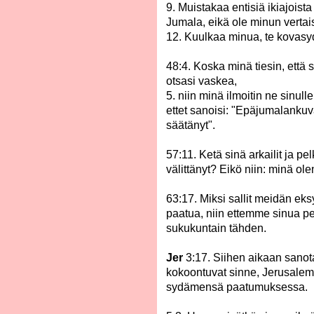
9. Muistakaa entisiä ikiajoista
Jumala, eikä ole minun vertais
12. Kuulkaa minua, te kovasy
48:4. Koska minä tiesin, että 
otsasi vaskea,
5. niin minä ilmoitin ne sinul
ettet sanoisi: "Epäjumalankuva
säätänyt".
57:11. Ketä sinä arkailit ja pe
välittänyt? Eikö niin: minä olen
63:17. Miksi sallit meidän ek
paatua, niin ettemme sinua pel
sukukuntain tähden.
Jer
3:17. Siihen aikaan sanota
kokoontuvat sinne, Jerusalem
sydämensä paatumuksessa.