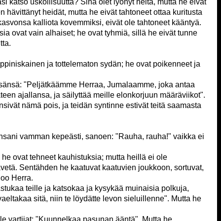
si katso uskollisuutta? Sinä olet lyönyt heitä, mutta he eivät
n hävittänyt heidät, mutta he eivät tahtoneet ottaa kuritusta
kasvonsa kalliota kovemmiksi, eivät ole tahtoneet kääntyä.
isia ovat vain alhaiset; he ovat tyhmiä, sillä he eivät tunne
tta.
uppiniskainen ja tottelematon sydän; he ovat poikenneet ja
sänsä: "Peljätkäämme Herraa, Jumalaamme, joka antaa
een ajallansa, ja säilyttää meille elonkorjuun määräviikot".
sivät nämä pois, ja teidän syntinne estivät teitä saamasta
nsani vamman kepeästi, sanoen: "Rauha, rauha!" vaikka ei
 he ovat tehneet kauhistuksia; mutta heillä ei ole
vetä. Sentähden he kaatuvat kaatuvien joukkoon, sortuvat,
noo Herra.
stukaa teille ja katsokaa ja kysykää muinaisia polkuja,
aeltakaa sitä, niin te löydätte levon sieluillenne". Mutta he
lle vartijat: "Kuunnelkaa pasunan ääntä". Mutta he