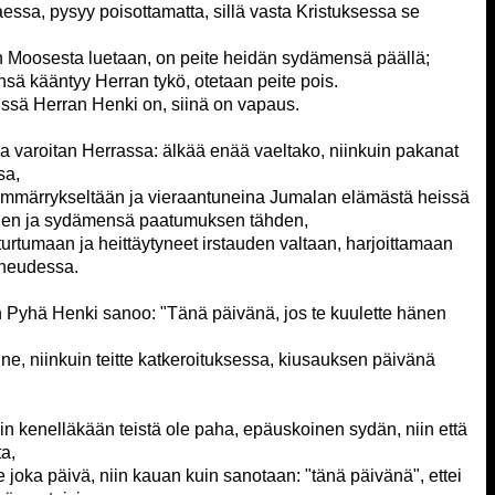
taessa, pysyy poisottamatta, sillä vasta Kristuksessa se
un Moosesta luetaan, on peite heidän sydämensä päällä;
sä kääntyy Herran tykö, otetaan peite pois.
missä Herran Henki on, siinä on vapaus.
a varoitan Herrassa: älkää enää vaeltako, niinkuin pakanat
sa,
 ymmärrykseltään ja vieraantuneina Jumalan elämästä heissä
den ja sydämensä paatumuksen tähden,
turtumaan ja heittäytyneet irstauden valtaan, harjoittamaan
hneudessa.
n Pyhä Henki sanoo: "Tänä päivänä, jos te kuulette hänen
e, niinkuin teitte katkeroituksessa, kiusauksen päivänä
vain kenelläkään teistä ole paha, epäuskoinen sydän, niin että
a,
 joka päivä, niin kauan kuin sanotaan: "tänä päivänä", ettei