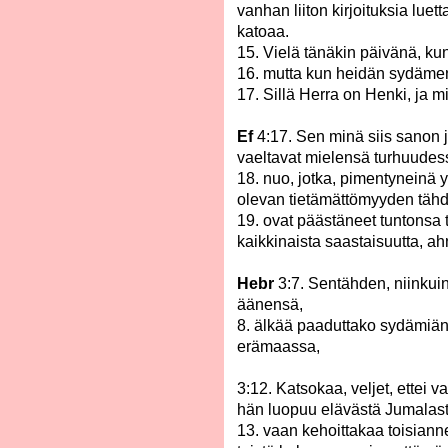
vanhan liiton kirjoituksia luet
katoaa.
15. Vielä tänäkin päivänä, k
16. mutta kun heidän sydämen
17. Sillä Herra on Henki, ja 
Ef
4:17. Sen minä siis sanon j
vaeltavat mielensä turhuudes
18. nuo, jotka, pimentyneinä
olevan tietämättömyyden täh
19. ovat päästäneet tuntonsa 
kaikkinaista saastaisuutta, a
Hebr
3:7. Sentähden, niinkui
äänensä,
8. älkää paaduttako sydämiänn
erämaassa,
3:12. Katsokaa, veljet, ettei 
hän luopuu elävästä Jumalast
13. vaan kehoittakaa toisianne