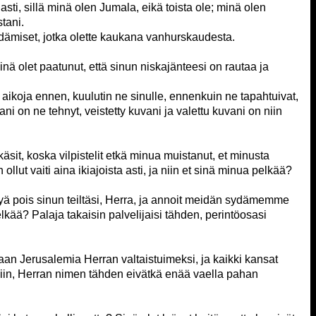
 asti, sillä minä olen Jumala, eikä toista ole; minä olen
tani.
dämiset, jotka olette kaukana vanhurskaudesta.
sinä olet paatunut, että sinun niskajänteesi on rautaa ja
le aikoja ennen, kuulutin ne sinulle, ennenkuin ne tapahtuivat,
ni on ne tehnyt, veistetty kuvani ja valettu kuvani on niin
lkäsit, koska vilpistelit etkä minua muistanut, et minusta
 ollut vaiti aina ikiajoista asti, ja niin et sinä minua pelkää?
syä pois sinun teiltäsi, Herra, ja annoit meidän sydämemme
kää? Palaja takaisin palvelijaisi tähden, perintöosasi
an Jerusalemia Herran valtaistuimeksi, ja kaikki kansat
iin, Herran nimen tähden eivätkä enää vaella pahan