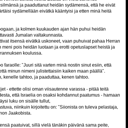
 silmänsä ja paaduttanut heidän sydämensä, että he eivät
rtäisi sydämellään eivätkä kääntyisi ja etten minä heitä
oogaan, ja kolmen kuukauden ajan hän puhui heidän
ttavasti Jumalan valtakunnasta.
tivat itsensä eivätkä uskoneet, vaan puhuivat pahaa Herran
 meni pois heidän luotaan ja erotti opetuslapset heistä ja
Tyrannuksen koulussa.
faraolle: "Juuri sitä varten minä nostin sinut esiin, että
että minun nimeni julistettaisiin kaiken maan päällä".
n, kenelle tahtoo, ja paaduttaa, kenen tahtoo.
jet - ettette olisi oman viisautenne varassa - pitää teitä
desta, että Israelia on osaksi kohdannut paatumus - hamaan
ysi luku on sisälle tullut,
astuva, niinkuin kirjoitettu on: "Siionista on tuleva pelastaja,
non Jaakobista.
nsä paatuivat, sillä vielä tänäkin päivänä sama peite,