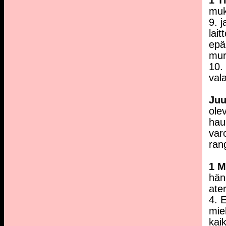
1 T
muk
9. 
lait
epäh
mur
10. 
val
Ju
olev
hau
var
ran
1 
hän
ate
4. 
mie
kaik