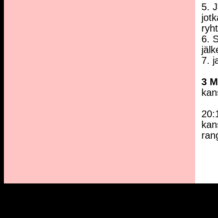
5. 
jot
ryh
6. 
jäl
7. j
3 
kan
20:
kan
ran