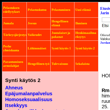
Pelastuksen
Etusiv
Pelastuskutsu
Pelastuminen
Uusi elämä
edellytykset
Jarin 
Hengellinen
Jumala
Jeesus
Ihminen
elämä
Juutalaiset ja
Henkimaailma
Tärkeysjärjestys
Vaikeudet
Oikeude
pakanat
eksytys
Valoku
Jordan
Perhe
Lähimmäiset
Synti käytös 1
Synti käytös 2
yhteiskunta
Parantuminen
Hengellinen työ
Tulevaisuus
Sekalaista
armolahjat
HO
Synti käytös 2
Ahneus
Rm
Epäjumalanpalvelus
him
Homoseksuaalisuus
ruu
Itsekkyys
25.