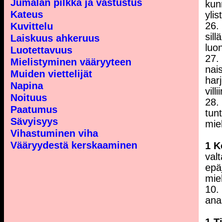
Jumalan pilkka ja vastustus
kun
Kateus
ylis
26.
Kuvittelu
sil
Laiskuus ahkeruus
luo
Luotettavuus
27.
Mielistyminen vääryyteen
nai
Muiden viettelijät
har
Napina
vil
Noituus
28. 
Paatumus
tun
Sävyisyys
mie
Vihastuminen viha
Vääryydestä kerskaaminen
1 K
val
epäj
mie
10. 
ana