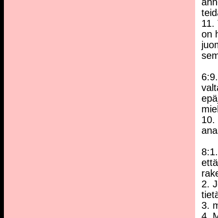
ahne
tei
11. 
on h
juom
sem
6:9
val
epäj
mie
10. 
ana
8:1
että
rak
2. J
tiet
3. 
4. 