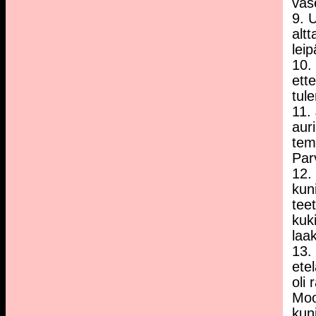
vas
9. 
alt
lei
10.
ett
tul
11.
aur
tem
Par
12.
kuni
tee
kuki
laa
13.
ete
oli 
Moo
kun