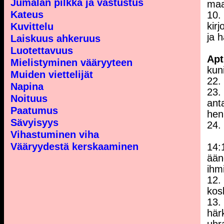
Jumalan pilkka ja vastustus
maa
Kateus
10.
kir
Kuvittelu
ja 
Laiskuus ahkeruus
Luotettavuus
Apt
Mielistyminen vääryyteen
kuni
Muiden viettelijät
22.
Napina
23.
Noituus
ant
Paatumus
hen
Sävyisyys
24.
Vihastuminen viha
Vääryydestä kerskaaminen
14:
ään
ihm
12.
kos
13.
här