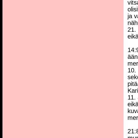
vit
oli
ja v
näh
21.
eik
14:
ään
mer
10.
sek
pitä
Kar
11.
eikä
kuv
mer
21: