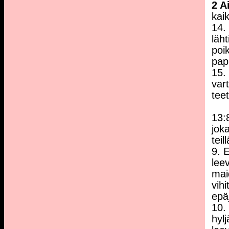
2 A
kai
14.
läh
poi
pap
15.
var
teet
13:
jok
teil
9. 
leev
mai
vih
epä
10.
hyl