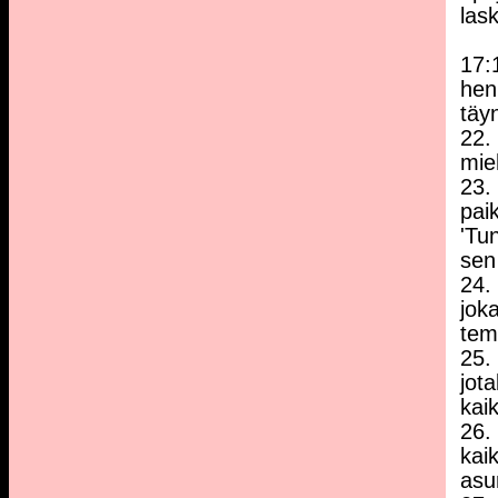
las
17:
hen
täy
22.
mie
23.
paik
'Tu
sen 
24.
jok
tem
25.
jota
kai
26.
kai
asu