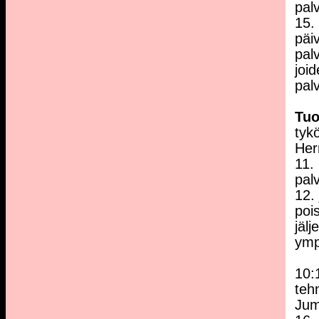
pal
15.
päiv
palv
joi
pal
Tu
tyk
Herr
11. 
palv
12.
poi
jäl
ympä
10:
teh
Jum