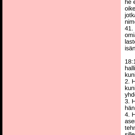
he 
oik
jot
nim
41.
omi
las
isä
18:
hal
kun
2. 
kun
yhd
3. 
hän
4. 
ase
tehn
sill