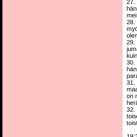
27.
hän
mei
28.
myö
ole
29.
jum
kui
30.
hän
par
31.
maa
on 
her
32.
toi
tois
19: