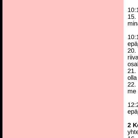
10:
15.
min
10:
epä
20.
riiv
osal
21. 
oll
22.
me 
12:2
epä
2 K
yht