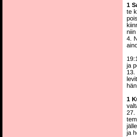
1 
te 
poi
kii
niin
4. N
ain
19:
ja p
13. 
lev
hän 
1 K
val
27.
tem
jäl
ja 