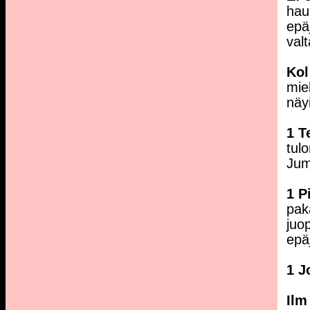
haur
epä
val
Kol
mie
näy
1 T
tul
Jum
1 P
pak
juo
epä
1 J
Ilm