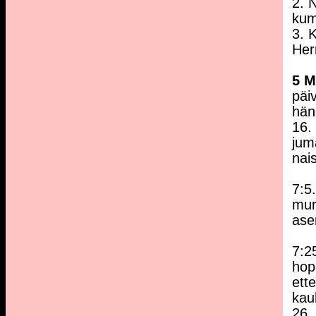
2. 
kum
3. 
Her
5 
päi
hän
16.
jum
nai
7:5
mur
ase
7:2
hope
ette
kau
26.