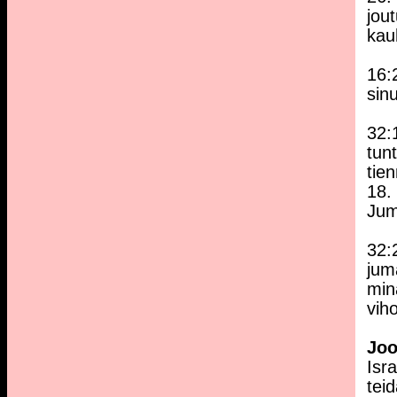
jou
kau
16:
sin
32:1
tunt
tie
18. 
Jum
32:
juma
min
vih
Jo
Isr
tei