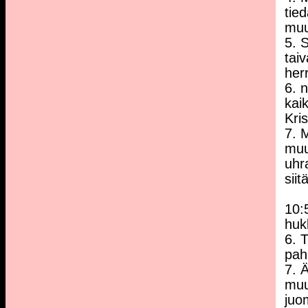
tie
muu
5. S
tai
her
6. 
kai
Kri
7. 
muu
uhr
siit
10:
huk
6. 
pah
7. 
muu
juo