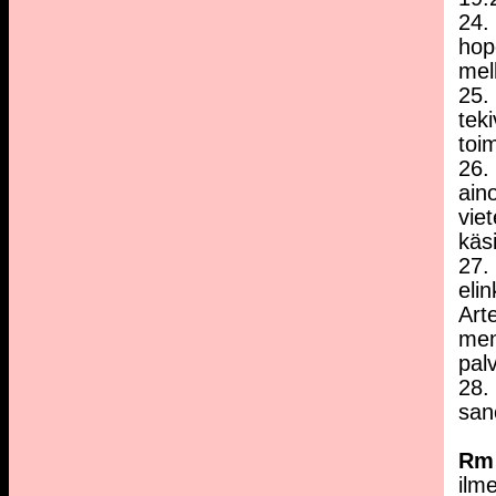
24.
hop
melk
25.
teki
toi
26. 
ain
viet
käs
27.
eli
Art
men
pal
28.
san
Rm
ilm