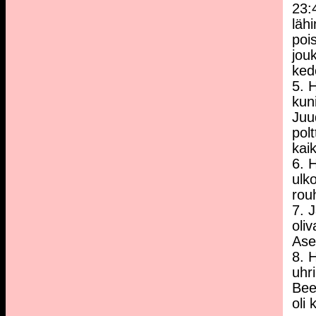
23:
läh
pois
jou
kedo
5. 
kun
Juu
polt
kaik
6. 
ulk
rou
7. 
oli
Ase
8. 
uhri
Beer
oli