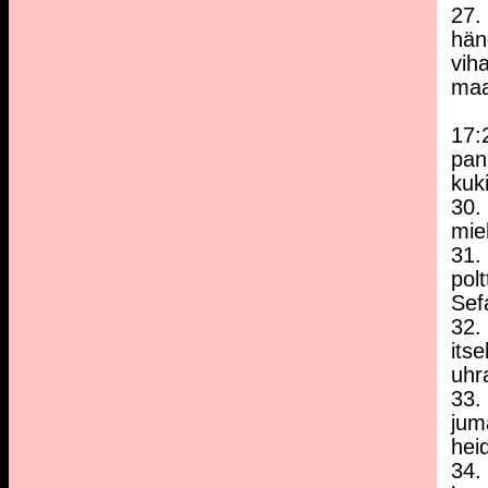
27.
häne
viha
maa
17:
pan
kuk
30.
mie
31.
pol
Sef
32.
its
uhr
33.
jum
heid
34.