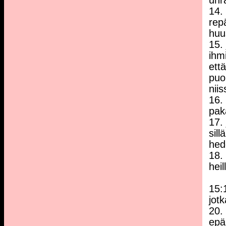
uhr
14.
rep
huu
15.
ihmi
ett
puo
niis
16.
pak
17.
sill
hede
18.
heil
15:1
jot
20.
epä