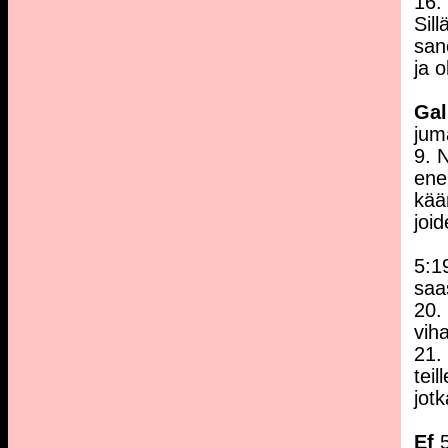
16.
Sil
san
ja 
Gal
jum
9. 
ene
kää
joi
5:1
saa
20.
viha
21.
tei
jot
Ef