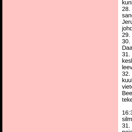
kun
28.
san
Jer
joh
29. 
30.
Daa
31.
kes
leev
32.
kuu
viet
Beet
tek
16:
sil
31. 