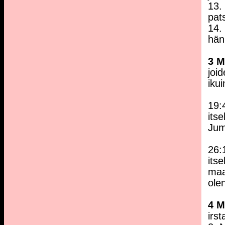
13.
pat
14.
hän
3 
joi
iku
19:
its
Jum
26:
its
maa
ole
4 
irs