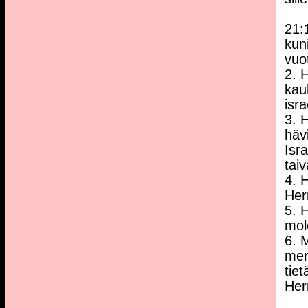
21:
kun
vuo
2. 
kau
isra
3. 
hävi
Isr
tai
4. 
Her
5. 
mol
6. 
merk
tie
Herr