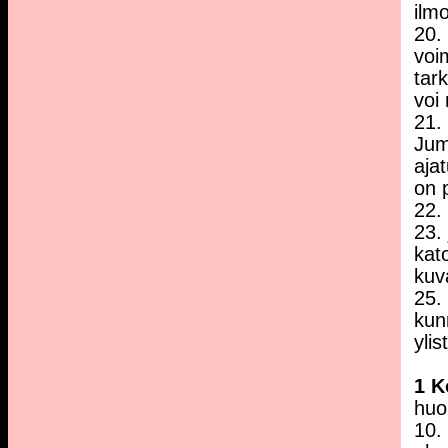
ilmo
20.
voi
tar
voi
21.
Jum
aja
on 
22.
23.
kat
kuv
25.
kun
ylis
1 K
huo
10.