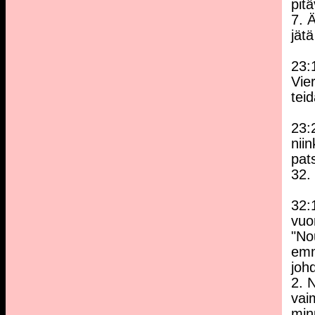
pit
7. 
jät
23:
Vie
tei
23:
nii
pat
32.
32:
vuo
"No
emm
joh
2. N
vai
minu