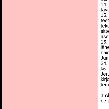
14.
täyt
15.
tee
tek
sit
ase
16. 
lähe
näi
Jum
24.
kivi
Jer
kirj
tem
1 A
ne 