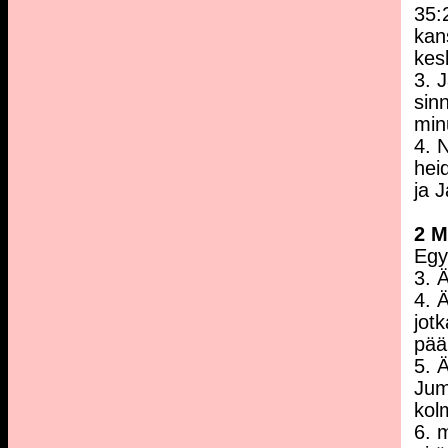
35:
kan
kes
3. 
sin
minu
4. N
hei
ja 
2 
Egy
3. 
4. 
jot
pää
5. Ä
Jum
kol
6. 