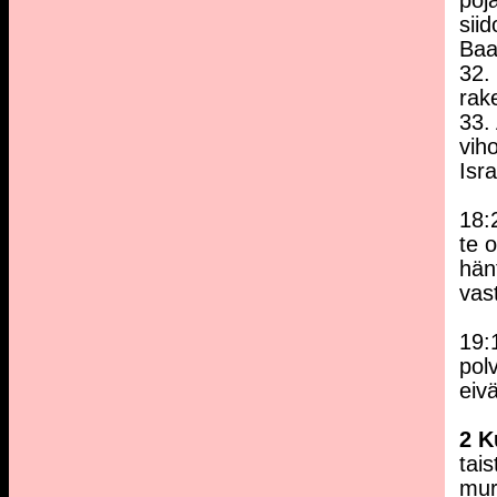
poj
sii
Baa
32. 
rak
33.
vih
Isra
18:
te 
hän
vas
19:1
polv
eiv
2 K
tai
mur