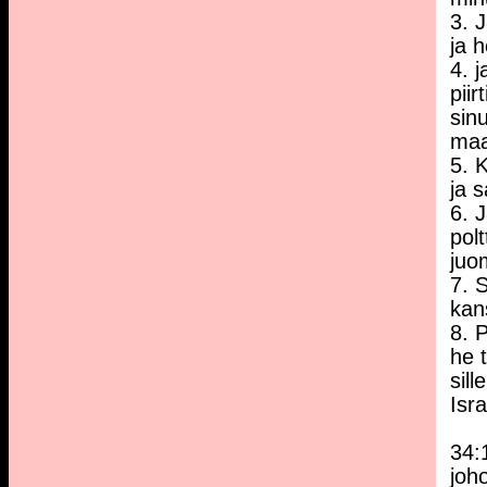
3. J
ja h
4. j
piir
sin
maa
5. K
ja 
6. 
pol
juo
7. 
kan
8. P
he 
sil
Isr
34:
joh