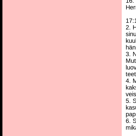
16.
Herr
17:
2. 
sin
kuul
hän
3. 
Mut
luo
tee
4. M
kak
vei
5. S
kas
papi
6. S
mik