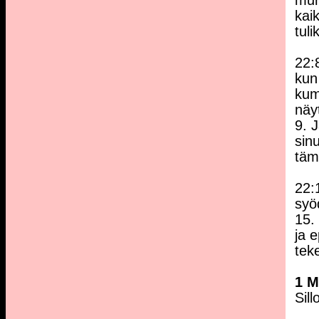
mur
kaik
tul
22:
kun
kum
näyt
9. 
sinu
täm
22:
syö
15. 
ja e
tek
1 
Sill