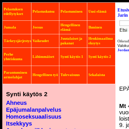
Pelastuksen
Etusiv
Pelastuskutsu
Pelastuminen
Uusi elämä
edellytykset
Jarin 
Hengellinen
Jumala
Jeesus
Ihminen
elämä
Juutalaiset ja
Henkimaailma
Tärkeysjärjestys
Vaikeudet
Oikeude
pakanat
eksytys
Valoku
Jordan
Perhe
Lähimmäiset
Synti käytös 1
Synti käytös 2
yhteiskunta
Parantuminen
Hengellinen työ
Tulevaisuus
Sekalaista
armolahjat
EP
Synti käytös 2
Ahneus
Mt
Epäjumalanpalvelus
vuo
Homoseksuaalisuus
lois
Itsekkyys
9. 