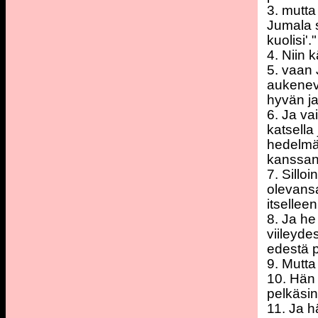
3. mutta
Jumala s
kuolisi'."
4. Niin 
5. vaan 
aukeneva
hyvän j
6. Ja va
katsella
hedelmäs
kanssans
7. Sillo
olevansa
itsellee
8. Ja he
viileyd
edestä p
9. Mutta
10. Hän 
pelkäsin
11. Ja h