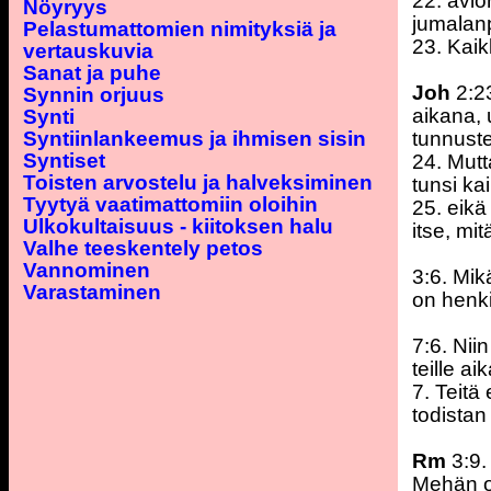
22. avio
Nöyryys
jumalanp
Pelastumattomien nimityksiä ja
23. Kaik
vertauskuvia
Sanat ja puhe
Joh
2:23
Synnin orjuus
aikana,
Synti
Syntiinlankeemus ja ihmisen sisin
tunnuste
Syntiset
24. Mutt
Toisten arvostelu ja halveksiminen
tunsi kai
Tyytyä vaatimattomiin oloihin
25. eikä
Ulkokultaisuus - kiitoksen halu
itse, mi
Valhe teeskentely petos
Vannominen
3:6. Mik
Varastaminen
on henki
7:6. Niin
teille ai
7. Teitä
todistan 
Rm
3:9.
Mehän ol