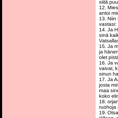
siitä pu
12. Mies
antoi mi
13. Niin
vastasi:
14. Ja H
sinä kai
Vatsalla
15. Ja m
ja hänen
olet pis
16. Ja v
vaivat, 
sinun ha
17. Ja A
josta mi
maa sinu
koko eli
18. orja
ruohoja 
19. Otsa