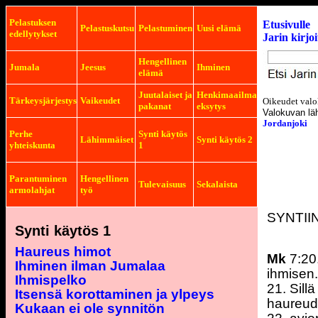
Pelastuksen
Etusivulle
Pelastuskutsu
Pelastuminen
Uusi elämä
edellytykset
Jarin kirjo
Hengellinen
Jumala
Jeesus
Ihminen
elämä
Juutalaiset ja
Henkimaailma
Tärkeysjärjestys
Vaikeudet
Oikeudet valo
pakanat
eksytys
Valokuvan lä
Jordanjoki
Perhe
Synti käytös
Lähimmäiset
Synti käytös 2
yhteiskunta
1
Parantuminen
Hengellinen
Tulevaisuus
Sekalaista
armolahjat
työ
SYNTII
Synti käytös 1
Haureus himot
Mk
7:20.
Ihminen ilman Jumalaa
ihmisen
Ihmispelko
21. Sill
Itsensä korottaminen ja ylpeys
haureude
Kukaan ei ole synnitön