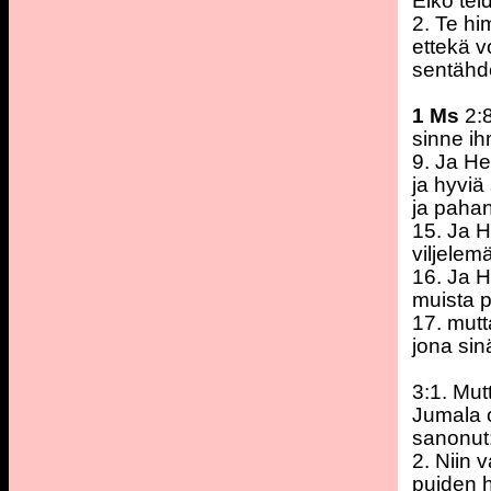
Eikö tei
2. Te him
ettekä vo
sentähde
1 Ms
2:8
sinne ih
9. Ja He
ja hyviä
ja paha
15. Ja H
viljelem
16. Ja H
muista p
17. mutt
jona sin
3:1. Mut
Jumala o
sanonut:
2. Niin
puiden h