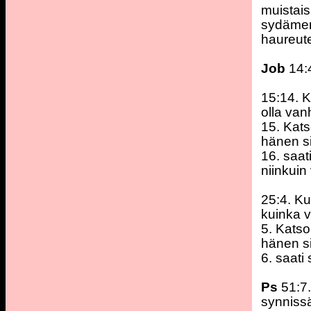
muistais
sydämenn
haureut
Job
14:4
15:14. K
olla van
15. Kats
hänen s
16. saat
niinkuin 
25:4. Ku
kuinka v
5. Katso
hänen s
6. saati
Ps
51:7.
synnissä