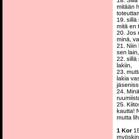
18. Sill
mitään h
toteutta
19. sill
mitä en 
20. Jos 
minä, va
21. Niin
sen lain
22. sill
lakiin,
23. mutt
lakia va
jäseniss
24. Minä
ruumiist
25. Kii
kautta! 
mutta lih
1 Kor
15
myöskin 