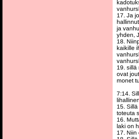
kadotuk
vanhurs
17. Ja 
hallinnu
ja vanh
yhden, J
18. Niin
kaikille
vanhursk
vanhurs
19. sill
ovat jou
monet tu
7:14. Si
lihallin
15. Sill
toteuta 
16. Mutt
laki on 
17. Niin