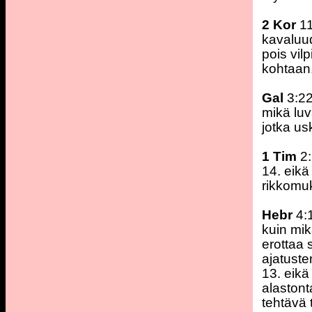
2 Kor
11
kavaluud
pois vil
kohtaan
Gal
3:22
mikä luv
jotka us
1 Tim
2:
14. eikä
rikkomu
Hebr
4:
kuin mik
erottaa 
ajatuste
13. eikä
alastont
tehtävä ti