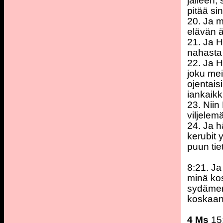
jälleen, 
pitää si
20. Ja m
elävän äi
21. Ja H
nahasta 
22. Ja H
joku mei
ojentais
iankaikki
23. Niin
viljelem
24. Ja h
kerubit
puun tie
8:21. Ja
minä kos
sydämen
koskaan 
4 Ms
15: