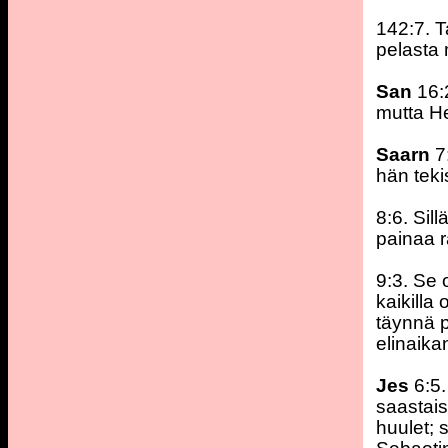
142:7. T
pelasta 
San
16:
mutta He
Saarn
7:
hän teki
8:6. Sil
painaa 
9:3. Se 
kaikilla
täynnä 
elinaika
Jes
6:5.
saastais
huulet; 