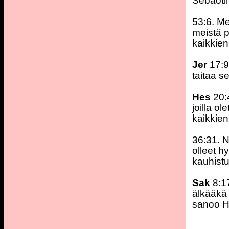
Sebaotin
53:6. Me
meistä p
kaikkie
Jer
17:9
taitaa s
Hes
20:4
joilla o
kaikkien
36:31. N
olleet h
kauhist
Sak
8:17
älkääkä 
sanoo H