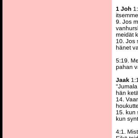
1 Joh
1:
itsemme,
9. Jos 
vanhursk
meidät 
10. Jos
hänet va
5:19. M
pahan v
Jaak
1:
"Jumala 
hän ket
14. Vaa
houkutte
15. kun 
kun synt
4:1. Mis