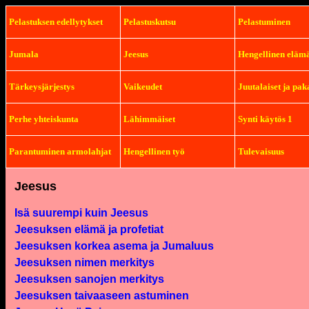
Pelastuksen edellytykset
Pelastuskutsu
Pelastuminen
Jumala
Jeesus
Hengellinen eläm
Tärkeysjärjestys
Vaikeudet
Juutalaiset ja pak
Perhe yhteiskunta
Lähimmäiset
Synti käytös 1
Parantuminen armolahjat
Hengellinen työ
Tulevaisuus
J
eesus
Isä suurempi kuin Jeesus
Jeesuksen elämä ja profetiat
Jeesuksen korkea asema ja Jumaluus
Jeesuksen nimen merkitys
Jeesuksen sanojen merkitys
Jeesuksen taivaaseen astuminen