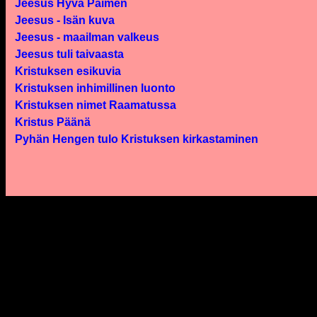
Jeesus Hyvä Paimen
Jeesus - Isän kuva
Jeesus - maailman valkeus
Jeesus tuli taivaasta
Kristuksen esikuvia
Kristuksen inhimillinen luonto
Kristuksen nimet Raamatussa
Kristus Päänä
Pyhän Hengen tulo Kristuksen kirkastaminen