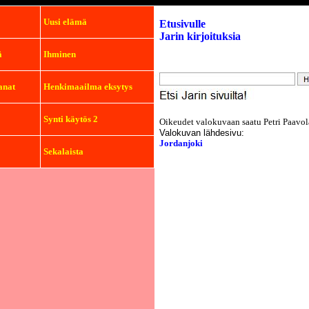
Uusi elämä
Etusivulle
Jarin kirjoituksia
ä
Ihminen
anat
Henkimaailma eksytys
Synti käytös 2
Oikeudet valokuvaan saatu Petri Paavol
Valokuvan lähdesivu:
Jordanjoki
Sekalaista