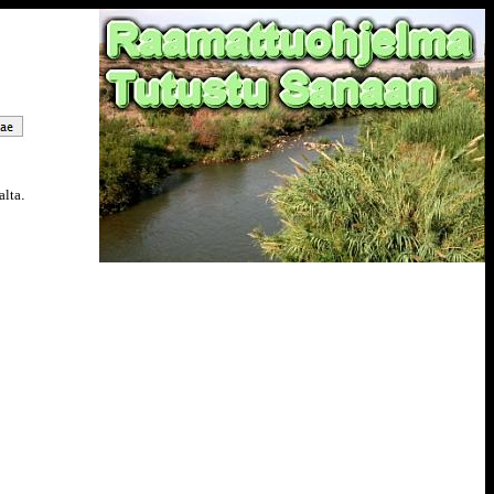
alta
.